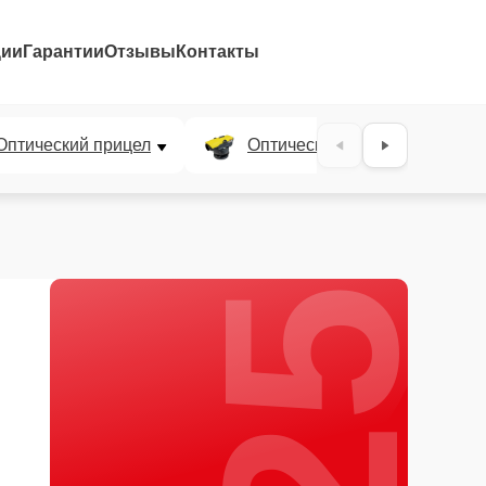
ции
Гарантии
Отзывы
Контакты
25%
Оптический прицел
Оптический нивелир