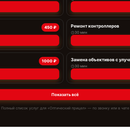
Ремонт контроллеров
450 ₽
30 мин
Замена объективов с улу
1000 ₽
30 мин
Показать всё
Полный список услуг для «
Оптический прицел
» — по звонку или в чате