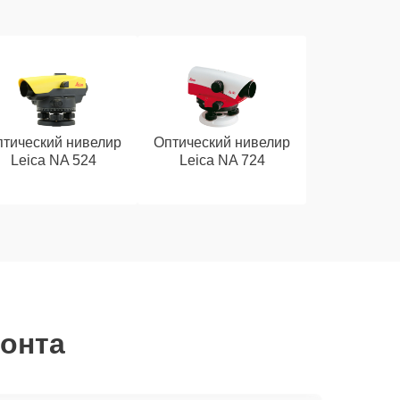
тический нивелир
Оптический нивелир
Leica NA 524
Leica NA 724
монта