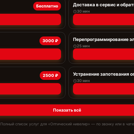
Доставка в сервис и обрат
Бесплатно
30 мин
Перепрограммирование эл
3000 ₽
25 мин
Устранение запотевания о
2500 ₽
30 мин
Показать всё
Полный список услуг для «
Оптический нивелир
» — по звонку или в чате