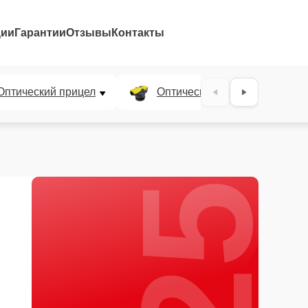
ции
Гарантии
Отзывы
Контакты
25%
Оптический прицел
Оптический нивелир