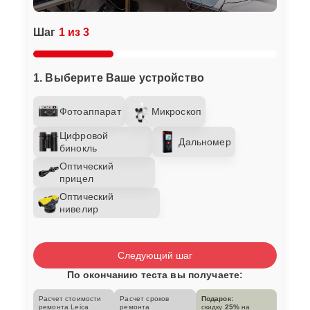
Шаг
1 из 3
1. Выберите Ваше устройство
Фотоаппарат
Микроскоп
Цифровой
Дальномер
бинокль
Оптический
прицел
Оптический
нивелир
Следующий шаг
По окончанию теста вы получаете:
Расчет стоимости
Расчет сроков
Подарок:
ремонта Leica
ремонта
скидку
25%
на