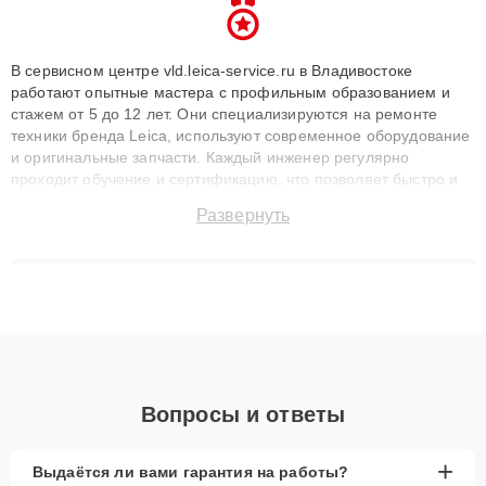
В сервисном центре vld.leica-service.ru в Владивостоке
работают опытные мастера с профильным образованием и
стажем от 5 до 12 лет. Они специализируются на ремонте
техники бренда Leica, используют современное оборудование
и оригинальные запчасти. Каждый инженер регулярно
проходит обучение и сертификацию, что позволяет быстро и
точноdiagnostikировать поломки и восстанавливать технику с
Развернуть
сохранением гарантии до 3 лет. Наши мастера решают
сложные случаи: от замены матриц и материнских плат до
ремонта после залития и восстановления данных. Благодаря
высокой квалификации и ответственному подходу клиенты
получают быстрый, качественный ремонт и понятные
объяснения по результатам диагностики.
Вопросы и ответы
+
Выдаётся ли вами гарантия на работы?