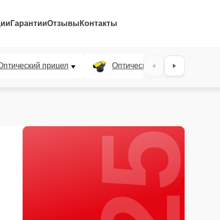
ции
Гарантии
Отзывы
Контакты
25%
Оптический прицел
Оптический нивелир