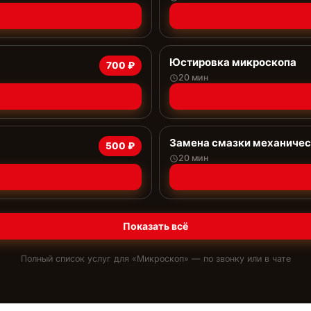
Юстировка микроскопа
700 ₽
20 мин
Замена смазки механичес
500 ₽
20 мин
Показать всё
Полный список услуг для «
Микроскоп
» — по звонку или в чате