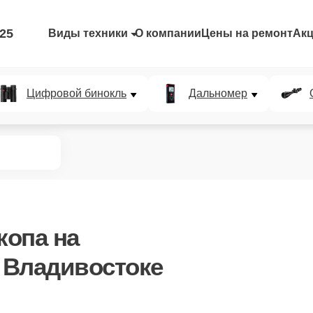
-25
Виды техники
О компании
Цены на ремонт
Ак
Цифровой бинокль
Дальномер
копа
на
в Владивостоке