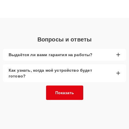
высокой квалификации и ответственному подходу клиенты
получают быстрый, качественный ремонт и понятные
объяснения по результатам диагностики.
Вопросы и ответы
+
Выдаётся ли вами гарантия на работы?
Как узнать, когда моё устройство будет
+
готово?
Показать