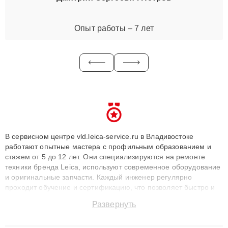
Опыт работы – 7 лет
В сервисном центре vld.leica-service.ru в Владивостоке
работают опытные мастера с профильным образованием и
стажем от 5 до 12 лет. Они специализируются на ремонте
техники бренда Leica, используют современное оборудование
и оригинальные запчасти. Каждый инженер регулярно
проходит обучение и сертификацию, что позволяет быстро и
точноdiagnostikировать поломки и восстанавливать технику с
Развернуть
сохранением гарантии до 3 лет. Наши мастера решают
сложные случаи: от замены матриц и материнских плат до
ремонта после залития и восстановления данных. Благодаря