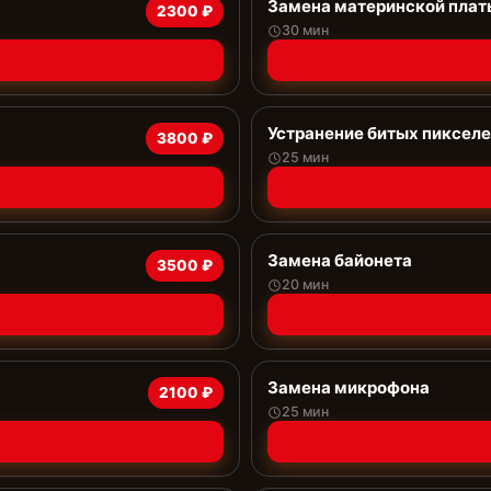
Замена материнской плат
2300 ₽
30 мин
Устранение битых пиксел
3800 ₽
25 мин
Замена байонета
3500 ₽
20 мин
Замена микрофона
2100 ₽
25 мин