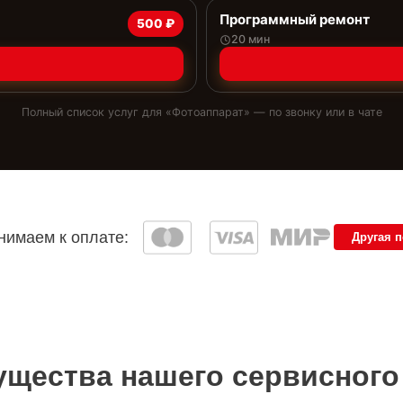
Программный ремонт
500 ₽
20 мин
Полный список услуг для «
Фотоаппарат
» — по звонку или в чате
имаем к оплате:
Другая 
щества нашего сервисного