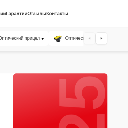
ции
Гарантии
Отзывы
Контакты
25%
Оптический прицел
Оптический нивелир