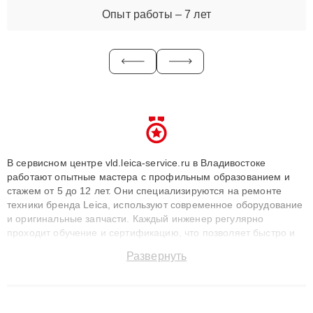
Опыт работы – 7 лет
В сервисном центре vld.leica-service.ru в Владивостоке
работают опытные мастера с профильным образованием и
стажем от 5 до 12 лет. Они специализируются на ремонте
техники бренда Leica, используют современное оборудование
и оригинальные запчасти. Каждый инженер регулярно
проходит обучение и сертификацию, что позволяет быстро и
точноdiagnostikировать поломки и восстанавливать технику с
Развернуть
сохранением гарантии до 3 лет. Наши мастера решают
сложные случаи: от замены матриц и материнских плат до
ремонта после залития и восстановления данных. Благодаря
высокой квалификации и ответственному подходу клиенты