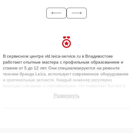
В сервисном центре vld.leica-service.ru в Владивостоке
работают опытные мастера с профильным образованием и
стажем от 5 до 12 лет. Они специализируются на ремонте
техники бренда Leica, используют современное оборудование
и оригинальные запчасти. Каждый инженер регулярно
проходит обучение и сертификацию, что позволяет быстро и
точноdiagnostikировать поломки и восстанавливать технику с
Развернуть
сохранением гарантии до 3 лет. Наши мастера решают
сложные случаи: от замены матриц и материнских плат до
ремонта после залития и восстановления данных. Благодаря
высокой квалификации и ответственному подходу клиенты
получают быстрый, качественный ремонт и понятные
объяснения по результатам диагностики.