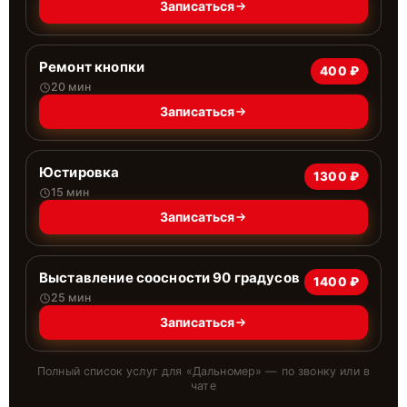
Записаться
Ремонт кнопки
400 ₽
20 мин
Записаться
Юстировка
1300 ₽
15 мин
Записаться
Выставление соосности 90 градусов
1400 ₽
25 мин
Записаться
Полный список услуг для «
Дальномер
» — по звонку или в
чате