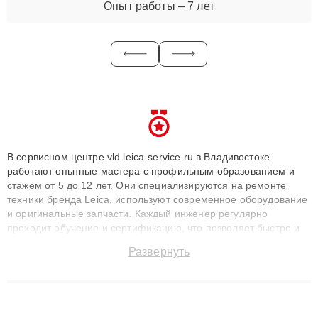
Опыт работы – 7 лет
В сервисном центре vld.leica-service.ru в Владивостоке
работают опытные мастера с профильным образованием и
стажем от 5 до 12 лет. Они специализируются на ремонте
техники бренда Leica, используют современное оборудование
и оригинальные запчасти. Каждый инженер регулярно
проходит обучение и сертификацию, что позволяет быстро и
точноdiagnostikировать поломки и восстанавливать технику с
Развернуть
сохранением гарантии до 3 лет. Наши мастера решают
сложные случаи: от замены матриц и материнских плат до
ремонта после залития и восстановления данных. Благодаря
высокой квалификации и ответственному подходу клиенты
получают быстрый, качественный ремонт и понятные