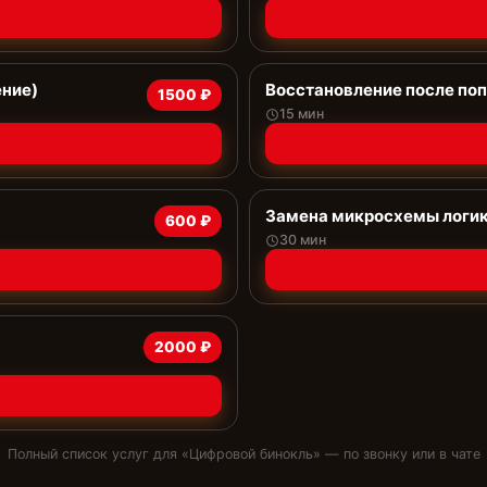
ение)
Восстановление после поп
1500 ₽
15 мин
Замена микросхемы логи
600 ₽
30 мин
2000 ₽
Полный список услуг для «
Цифровой бинокль
» — по звонку или в чате