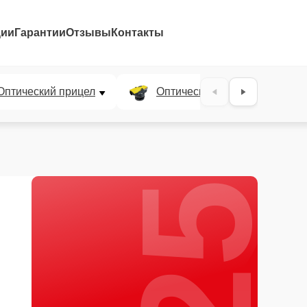
ции
Гарантии
Отзывы
Контакты
25%
Оптический прицел
Оптический нивелир