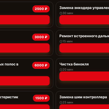
Замена энкодера управле
2500 ₽
30 мин
Ремонт встроенного даль
3000 ₽
15 мин
х полос в
Чистка бинокля
6000 ₽
20 мин
ктеристик
Замена шим контроллера
1500 ₽
25 мин