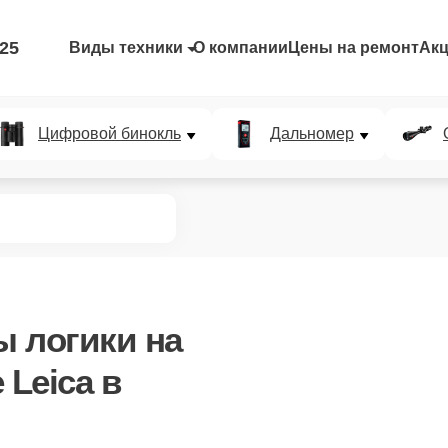
-25
Виды техники
О компании
Цены на ремонт
Ак
Цифровой бинокль
Дальномер
ы логики
на
Leica в